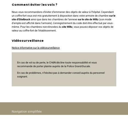
Comment éviter les vols ?
Nous vous recommandons d’éviter d’emmener des objets de valeur à l’hôpital. Cependant
un coffre-fort vous est mis gratuitement à disposition dans votre armoire de chambre
sur le
site d’Ettelbruck
ainsi que dans les chambres de l’annexe
sur le site de Wiltz
(son mode
d’emploi est affiché dans l’armoire). L’enregistrement du code doit être effectué par vous-
même. Pour les chambres non-rénovées du
site Wiltz
, vous pouvez déposer vos objets de
valeur au coffre-fort de l’établissement.
Vidéosurveillance
Notice informative sur la vidéosurveillance
En cas de vol ou de perte, le CHdN décline toute responsabilité et vous
recommande de porter plainte auprès de la Police Grand-Ducale.
En cas de problèmes, n’hésitez pas à demander conseil auprès du personnel
soignant.
Navigation simplifiée
Patient / visiteur
Collaborateur