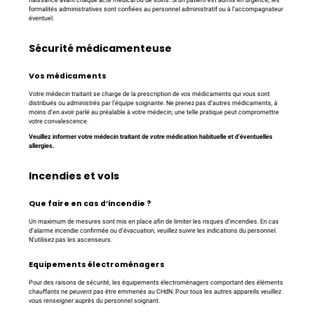
formalités administratives sont confiées au personnel administratif ou à l’accompagnateur
éventuel.
Sécurité médicamenteuse
Vos médicaments
Votre médecin traitant se charge de la prescription de vos médicaments qui vous sont
distribués ou administrés par l’équipe soignante. Ne prenez pas d’autres médicaments, à
moins d’en avoir parlé au préalable à votre médecin; une telle pratique peut compromettre
votre convalescence.
Veuillez informer votre médecin traitant de votre médication habituelle et d’éventuelles
allergies.
Incendies et vols
Que faire en cas d’incendie ?
Un maximum de mesures sont mis en place afin de limiter les risques d’incendies. En cas
d’alarme incendie confirmée ou d’évacuation, veuillez suivre les indications du personnel.
N’utilisez pas les ascenseurs.
Equipements électroménagers
Pour des raisons de sécurité, les équipements électroménagers comportant des éléments
chauffants ne peuvent pas être emmenés au CHdN. Pour tous les autres appareils veuillez
vous renseigner auprès du personnel soignant.