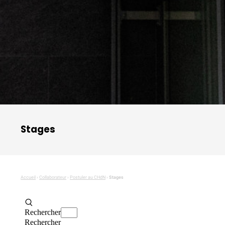
Stages
Accueil
›
Collaborateur
›
Postuler au CHdN
›
Stages