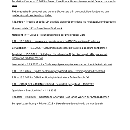
Fondation Cancer – 10.2025
–
Breast Care Nurse: Un soutien essentiel face au cancer du
sein
FHL-magazine-Promouvoir une culture d’ouverture afin de sensibiliser les jeunes aux
professions du secteur hospitalier
RTL Infos – Progrès et défis: L’IA est déjà bien présente dans les hôpitaux luxembourgeois
Honnertzwielef112 – Base Samu Ettelbruck
Nordliicht TV – Grouss Rettungsübung op der Ettelbrécker Gare
RTL – 16.3.2025 – Un exercice grande nature du CGDIS a eu lieu à Ettelbruck
Le Quotidien – 15.3.2025 – Simulation d’accident de train : les secours sont prêts !
Tageblatt – 15.3.2025 – Notfallplan für zahlreiche Opfer: Rettungskräfte proben mit
Simulation für den Ernstfall
L’essentiel – 15.3.2025 – Le CHdN se prépare au pire avec cet accident de train simulé
RTL – 15.3.2025 – Op dat schlëmmt preparéiert sinn – Training fir den Eeschtfall
RTL – 15.3.2025 – CGDIS an Nordspidol trainéiere fir den Eeschtfall
RTL – CGDIS, CFL a CHdN involvéiert_ Eeschtfall get getest – 13.3.2025
Quotidien – Exercice NOVI – 11.3.2025
Reporter – 12.3.2025 – Genetische Analysen_ Das lange Warten der Krebspatienten
Semper Luxembourg – Février 2025 – L’excellence des soins du cancer du sein
RTL – 10.2.2025 – Am Urgencëservice vum Ettelbrécker Spidol
L’essentiel – 7.2.2025 – L’IA au service des futurs parents
Revue – 2.2025 – Ostéodensitomètre
RTL – 09.01.2025 – 2. Osteodensitometer am Asaz, méi kuerz Waardezäiten