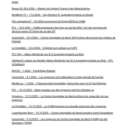
strain
Revue 26 -28.6.2026 – Warten mir System-Triage in der Notaufnahme
Nordliicht TV – 17.6.2026 – Eng Struktur fir Jugendpsychiatrie zu Wooltz
FHL-magazine-67 – 03.2026-Lancement du Projet IDDSI au CHdN
RTL – 25.4.2026 – CHdN organiséiert den Dag vun de Beruffer: Vun den technesche
Servicer iwwer d’Crèche bis an den OP
L’essentiel – 22.4.2026 – Centre hospitalier du Nord: 200 lycéens découvrent les métiers de
l’hôpital
Le Quotidien – 22.4.2026 – L’hôpital veut séduire au CAPE
RTL Play – Neien Hôpital de jour fir d’Jugendpsychiatrie zu Wolz
Ulafplaz fir Jonker am Norden: Neien Hôpital de jour fir d’Jugendpsychiatrie zu Wolz – RTL
Lëtzebuerg
REVUE – 1.2026 – Feinfühlige Roboter
L’essentiel – 8.1.2026 – Les urgences sont débordées à cette période de l’année
MedinLux – 1.2026 – Cybersécurité hospitalière, Rencontre avec le Dr Paul Wirtgen
RTL – 10.10.2025 – Neien Ausbau vun den Urgencë geet Enn Oktober op
Virgule.lu – 10.10.2025 – Le Centre Hospitalier du Nord renforce les capacités de ses
urgences
Le Quotidien – 10.10.2025 – Le CHdN inaugure sa nouvelle extension des urgences
Luxemburger Wort – 10.10.2025 – Centre Hospitalier du Nord erweitert seine Kapazitäten
L’essentiel – 9.10.2025 – Les urgences du Centre hospitalier du Nord (CHdN) ont été
étendues (19h54)