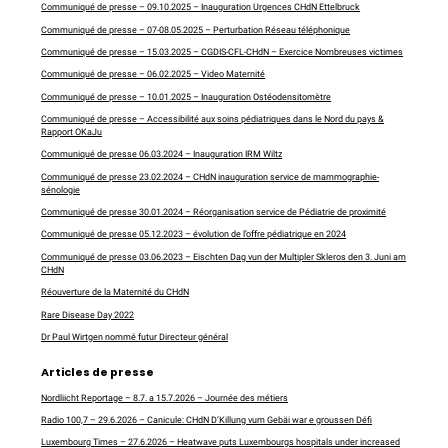
Communiqué de presse – 09.10.2025 – Inauguration Urgences CHdN Ettelbruck
Communiqué de presse – 07-08.05.2025 – Perturbation Réseau téléphonique
Communiqué de presse – 15.03.2025 – CGDIS-CFL-CHdN – Exercice Nombreuses victimes
Communiqué de presse – 06.02.2025 – Video Maternité
Communiqué de presse – 10.01.2025 – Inauguration Ostéodensitomètre
Communiqué de presse – Accessibilité aux soins pédiatriques dans le Nord du pays &
Rapport OKaJu
Communiqué de presse 06.03.2024 – Inauguration IRM Wiltz
Communiqué de presse 23.02.2024 – CHdN inauguration service de mammographie-
sénologie
Communiqué de presse 30.01.2024 – Réorganisation service de Pédiatrie de proximité
Communiqué de presse 05.12.2023 – évolution de l’offre pédiatrique en 2024
Communiqué de presse 03.06.2023 – Eischten Dag vun der Multipler Skleros den 3. Juni am
CHdN
Réouverture de la Maternité du CHdN
Rare Disease Day 2022
Dr Paul Wirtgen nommé futur Directeur général
Articles de presse
Nordliicht Reportage – 8.7. a 15.7.2026 – Journée des métiers
Radio 100,7 – 29.6.2026 – Canicule: CHdN D’Killung vum Gebäi war e groussen Défi
Luxembourg Times – 27.6.2026 – Heatwave puts Luxembourgs hospitals under increased