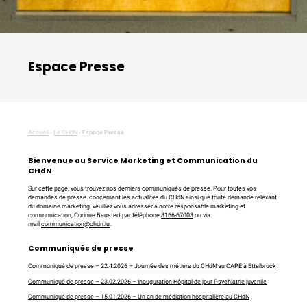
Espace Presse
Accueil
›
Le CHdN
›
Espace Presse
Bienvenue au Service Marketing et Communication du
CHdN
Sur cette page, vous trouvez nos derniers communiqués de presse. Pour toutes vos
demandes de presse concernant les actualités du CHdN ainsi que toute demande relevant
du domaine marketing, veuillez vous adresser à notre responsable marketing et
communication, Corinne Baustert par téléphone
8166-67003
ou via
mail
communication@chdn.lu
.
Communiqués de presse
Communiqué de presse – 22.4.2026 – Journée des métiers du CHdN au CAPE à Ettelbruck
Communiqué de presse – 23.02.2026 – Inauguration Hôpital de jour Psychiatrie juvenile
Communiqué de presse – 15.01.2026 – Un an de médiation hospitalière au CHdN