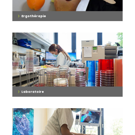
›
Ergothérapie
›
Laboratoire