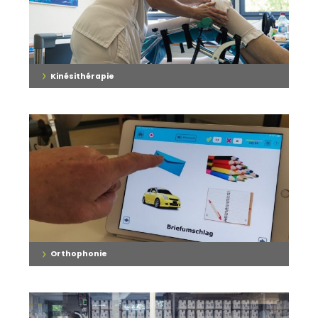
›
Kinésithérapie
›
Orthophonie