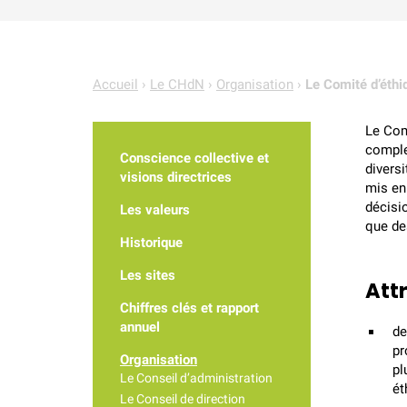
Accueil
›
Le CHdN
›
Organisation
›
Le Comité d’éthi
Le Com
complex
Conscience collective et
divers
visions directrices
mis en 
décisi
Les valeurs
que de
Historique
Les sites
Att
Chiffres clés et rapport
annuel
de
pr
Organisation
pl
Le Conseil d’administration
ét
Le Conseil de direction