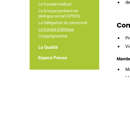
de
Le Conseil médical
Le Groupe paritaire de
dialogue social (CPDIS)
La Délégation du personnel
Com
Le Comité d’éthique
L’organigramme
Pr
Vi
La Qualité
Espace Presse
Membr
Ma
Ma
Me
Ma
Ka
El