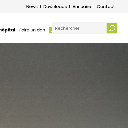
its et obligations des patients –
News
Downloads
Annuaire
Contact
vice de médiation hospitalière
otre écoute : Plaintes et
erciements
RECHERCHER
hôpital
Faire un don
Demander un rendez-vous