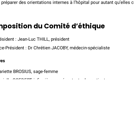
 préparer des orientations internes à l’hôpital pour autant qu’elles
position du Comité d’éthique
ésident : Jean-Luc THILL, président
ce-Président : Dr Chrétien JACOBY, médecin-spécialiste
es
riette BROSIUS, sage-femme
rielle GOEDERT, infirmière, représentante des patients
 Jean-Luc GONNER, avocat au bareau
rc HUBERT, aumônier, coordinateur du service pastoral
rin KINNEN, infirmière anesthésiste
isa SCHRAUBEN, ergothérapeute