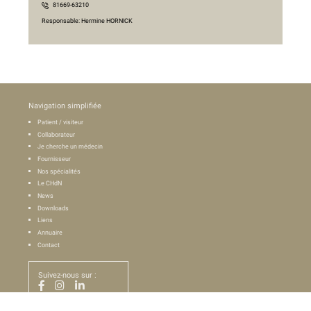
81669-63210
Responsable: Hermine HORNICK
Navigation simplifiée
Patient / visiteur
Collaborateur
Je cherche un médecin
Fournisseur
Nos spécialités
Le CHdN
News
Downloads
Liens
Annuaire
Contact
Suivez-nous sur :