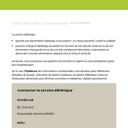
Accueil
›
Patient / visiteur
›
Les services annexes
›
Service diététique
Le service diététique :
garantit une alimentation adéquate à tout patient : au niveau préventif, curatif ou palliatif,
prend en charge la diététique du patient en fonction de son état de santé et/ou de son
intervention chirurgicale et/ou de son état nutritionnel (dénutrition, malnutrition) et
donne des conseils alimentaires adaptés pour le retour à domicile.
Au besoin, nous proposons aux patients nécessitant un régime un suivi ambulatoire après
leur hospitalisation.
Sur le site d’
Ettelbruck
des informations nutritionnelles sont données dans différentes
thérapies de groupe : éducation du patient cardiaque, du patient diabétique, séances
d’éducation alimentaire pour femmes enceintes et allaitantes, diabète gestationnel.
Contacter le service diététique
Ettelbruck
8166-3210
Responsable: Hermine HORNICK
Wiltz