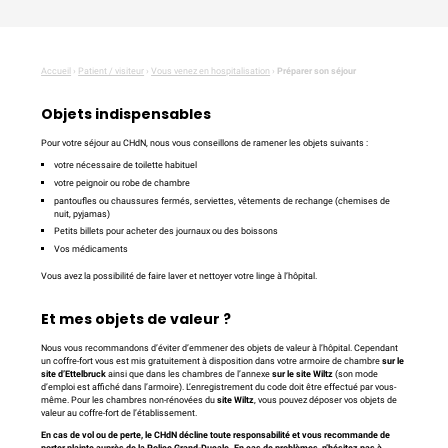
Accueil
›
Patient / visiteur
›
Vous venez en hospitalisation
›
Préparer son séjour
Objets indispensables
Pour votre séjour au CHdN, nous vous conseillons de ramener les objets suivants :
votre nécessaire de toilette habituel
votre peignoir ou robe de chambre
pantoufles ou chaussures fermés, serviettes, vêtements de rechange (chemises de
nuit, pyjamas)
Petits billets pour acheter des journaux ou des boissons
Vos médicaments
Vous avez la possibilité de faire laver et nettoyer votre linge à l’hôpital.
Et mes objets de valeur ?
Nous vous recommandons d’éviter d’emmener des objets de valeur à l’hôpital. Cependant
un coffre-fort vous est mis gratuitement à disposition dans votre armoire de chambre
sur le
site d’Ettelbruck
ainsi que dans les chambres de l’annexe
sur le site Wiltz
(son mode
d’emploi est affiché dans l’armoire). L’enregistrement du code doit être effectué par vous-
même. Pour les chambres non-rénovées du
site Wiltz
, vous pouvez déposer vos objets de
valeur au coffre-fort de l’établissement.
En cas de vol ou de perte, le CHdN décline toute responsabilité et vous recommande de
porter plainte auprès de la Police Grand-Ducale. En cas de problèmes, n’hésitez pas à