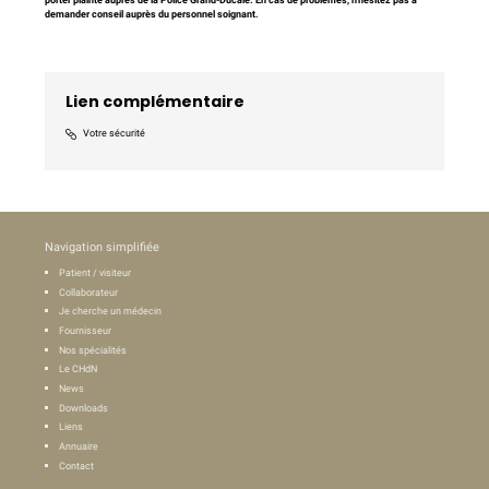
demander conseil auprès du personnel soignant.
Lien complémentaire
Votre sécurité
Navigation simplifiée
Patient / visiteur
Collaborateur
Je cherche un médecin
Fournisseur
Nos spécialités
Le CHdN
News
Downloads
Liens
Annuaire
Contact