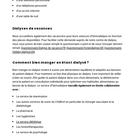
d’une télévision personnelle
d’un téléphone personnel
d’un accès internet
d’une table de nuit
Dialyses de vacances
Nous accueillons également des vacanciers pour leurs séances d’hémodialyse en fonction
des places disponibles. Pour faciliter cette demande auprès de notre centre de dialyse,
nous vous prions de bien vouloir remplir le questionnaire ci-joint et de nous l’envoyer dûment
rempli.
Questionnaire-Dialyse de vacance-FR
Questionnaire-Feriendialyse-DE
Questionnaire-
Holiday dialysis-EN
Comment bien manger en étant dialysé ?
Bien manger en dialyse revient à suivre une alimentation équilibrée et adaptée aux besoins
du patient dialysé. Pour maintenir un bon état physique en dialyse, il est important de veiller
à bien se nourrir. Afin guider le patient dialysé dans son choix alimentaire, la diététicienne
verra le patient en consultation individuelle pour optimiser ses habitudes alimentaires au
besoin de la dialyse. Le service d’hémodialyse
travaille également en étroite collaboration
avec :
Le service de réanimation
Les autres services de soins du CHdN et en particulier la chirurgie vasculaire et la
diabétologie
La pharmacie
Les hygiénistes
Le service diététique
Les kinésithérapeutes
Le service de psychologie