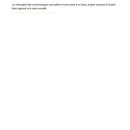
Le chirurgien fait communiquer une artère et une veine à un bras, le plus souvent à l’avant-
bras opposé à la main usuelle.
Téléchargez le flyer
Informations pour patients concernant la dialyse
péritonéale
La dialyse péritonéale (DP) permet de remplacer partiellement les fonctions des reins.