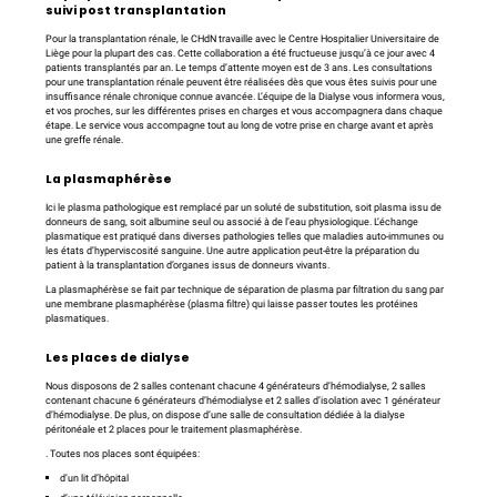
suivi post transplantation
Pour la transplantation rénale, le CHdN travaille avec le Centre Hospitalier Universitaire de
Liège pour la plupart des cas. Cette collaboration a été fructueuse jusqu’à ce jour avec 4
patients transplantés par an. Le temps d’attente moyen est de 3 ans. Les consultations
pour une transplantation rénale peuvent être réalisées dès que vous êtes suivis pour une
insuffisance rénale chronique connue avancée. L’équipe de la Dialyse vous informera vous,
et vos proches, sur les différentes prises en charges et vous accompagnera dans chaque
étape. Le service vous accompagne tout au long de votre prise en charge avant et après
une greffe rénale.
La plasmaphérèse
Ici le plasma pathologique est remplacé par un soluté de substitution, soit plasma issu de
donneurs de sang, soit albumine seul ou associé à de l’eau physiologique. L’échange
plasmatique est pratiqué dans diverses pathologies telles que maladies auto-immunes ou
les états d’hyperviscosité sanguine. Une autre application peut-être la préparation du
patient à la transplantation d’organes issus de donneurs vivants.
La plasmaphérèse se fait par technique de séparation de plasma par filtration du sang par
une membrane plasmaphérèse (plasma filtre) qui laisse passer toutes les protéines
plasmatiques.
Les places de dialyse
Nous disposons de 2 salles contenant chacune 4 générateurs d’hémodialyse, 2 salles
contenant chacune 6 générateurs d’hémodialyse et 2 salles d’isolation avec 1 générateur
d’hémodialyse. De plus, on dispose d’une salle de consultation dédiée à la dialyse
péritonéale et 2 places pour le traitement plasmaphérèse.
. Toutes nos places sont équipées:
d’un lit d’hôpital