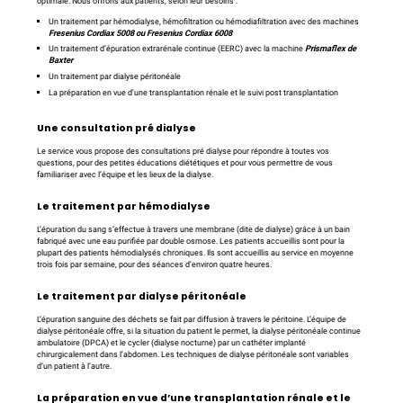
optimale. Nous offrons aux patients, selon leur besoins :
Un traitement par hémodialyse, hémofiltration ou hémodiafiltration avec des machines
Fresenius Cordiax 5008 ou Fresenius Cordiax 6008
Un traitement d’épuration extrarénale continue (EERC) avec la machine
Prismaflex de
Baxter
Un traitement par dialyse péritonéale
La préparation en vue d’une transplantation rénale et le suivi post transplantation
Une consultation pré dialyse
Le service vous propose des consultations pré dialyse pour répondre à toutes vos
questions, pour des petites éducations diététiques et pour vous permettre de vous
familiariser avec l’équipe et les lieux de la dialyse.
Le traitement par hémodialyse
L’épuration du sang s’effectue à travers une membrane (dite de dialyse) grâce à un bain
fabriqué avec une eau purifiée par double osmose. Les patients accueillis sont pour la
plupart des patients hémodialysés chroniques. Ils sont accueillis au service en moyenne
trois fois par semaine, pour des séances d’environ quatre heures.
Le traitement par dialyse péritonéale
L’épuration sanguine des déchets se fait par diffusion à travers le péritoine. L’équipe de
dialyse péritonéale offre, si la situation du patient le permet, la dialyse péritonéale continue
ambulatoire (DPCA) et le cycler (dialyse nocturne) par un cathéter implanté
chirurgicalement dans l’abdomen. Les techniques de dialyse péritonéale sont variables
d’un patient à l’autre.
La préparation en vue d’une transplantation rénale et le