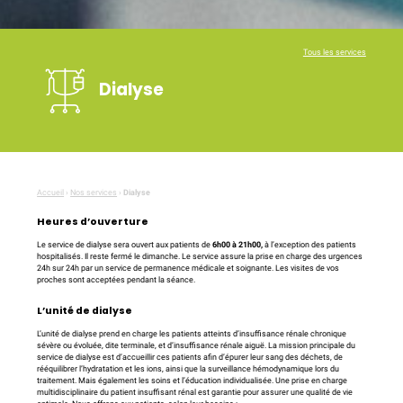
Tous les services
Dialyse
Accueil
›
Nos services
›
Dialyse
Heures d’ouverture
Le service de dialyse sera ouvert aux patients de
6h00 à 21h00,
à l’exception des patients
hospitalisés. Il reste fermé le dimanche. Le service assure la prise en charge des urgences
24h sur 24h par un service de permanence médicale et soignante. Les visites de vos
proches sont acceptées pendant la séance.
L’unité de dialyse
L’unité de dialyse prend en charge les patients atteints d’insuffisance rénale chronique
sévère ou évoluée, dite terminale, et d’insuffisance rénale aiguë. La mission principale du
service de dialyse est d’accueillir ces patients afin d’épurer leur sang des déchets, de
rééquilibrer l’hydratation et les ions, ainsi que la surveillance hémodynamique lors du
traitement. Mais également les soins et l’éducation individualisée. Une prise en charge
multidisciplinaire du patient insuffisant rénal est garantie pour assurer une qualité de vie