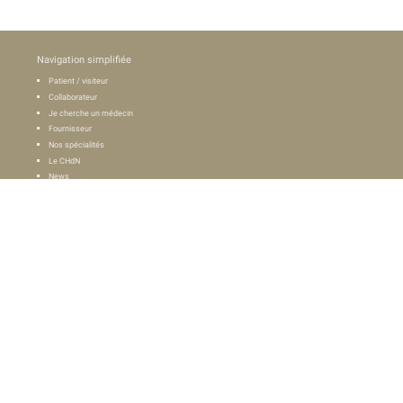
Navigation simplifiée
Patient / visiteur
Collaborateur
Je cherche un médecin
Fournisseur
Nos spécialités
Le CHdN
News
Downloads
Liens
Annuaire
Contact
Suivez-nous sur :
Services médicaux
Anesthésie
Biologie clinique
Cardiologie