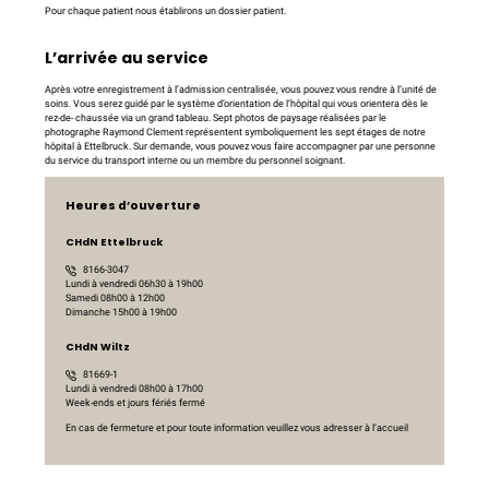
Pour chaque patient nous établirons un dossier patient.
L’arrivée au service
Après votre enregistrement à l’admission centralisée, vous pouvez vous rendre à l’unité de
soins. Vous serez guidé par le système d’orientation de l’hôpital qui vous orientera dès le
rez-de- chaussée via un grand tableau. Sept photos de paysage réalisées par le
photographe Raymond Clement représentent symboliquement les sept étages de notre
hôpital à Ettelbruck. Sur demande, vous pouvez vous faire accompagner par une personne
du service du transport interne ou un membre du personnel soignant.
Heures d’ouverture
CHdN Ettelbruck
8166-3047
Lundi à vendredi 06h30 à 19h00
Samedi 08h00 à 12h00
Dimanche 15h00 à 19h00
CHdN Wiltz
81669-1
Lundi à vendredi 08h00 à 17h00
Week-ends et jours fériés fermé
En cas de fermeture et pour toute information veuillez vous adresser à l’accueil