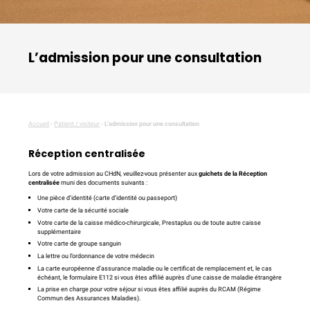
L’admission pour une consultation
Accueil
›
Patient / visiteur
›
L’admission pour une consultation
Réception centralisée
Lors de votre admission au CHdN, veuillez-vous présenter aux
guichets de la Réception
centralisée
muni des documents suivants :
Une pièce d’identité (carte d’identité ou passeport)
Votre carte de la sécurité sociale
Votre carte de la caisse médico-chirurgicale, Prestaplus ou de toute autre caisse
supplémentaire
Votre carte de groupe sanguin
La lettre ou l’ordonnance de votre médecin
La carte européenne d’assurance maladie ou le certificat de remplacement et, le cas
échéant, le formulaire E112 si vous êtes affilié auprès d’une caisse de maladie étrangère
La prise en charge pour votre séjour si vous êtes affilié auprès du RCAM (Régime
Commun des Assurances Maladies).