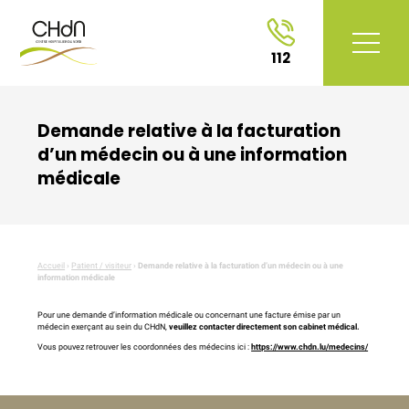
112
Demande relative à la facturation
d’un médecin ou à une information
médicale
Accueil
›
Patient / visiteur
›
Demande relative à la facturation d’un médecin ou à une
information médicale
Pour une demande d’information médicale ou concernant une facture émise par un
médecin exerçant au sein du CHdN,
veuillez contacter directement son cabinet médical.
Vous pouvez retrouver les coordonnées des médecins ici :
https://www.chdn.lu/medecins/