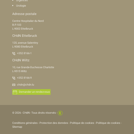
Urgences
Urologie
Adresse postale
Centre Hospitalier du Nord
B.P.103
L-9002 Ettelbruck
CHdN Ettelbruck
120, avenue Salentiny
L-9080 Ettelbruck
+352 8166-1
CHdN Wiltz
10, rue Grande-Duchesse Charlotte
L-9515 Wiltz
+352 8166-9
chdn@chdn.lu
Demander un rendez-vous
© 2026 -
CHdN
- Tous droits réservés -
Conditions générales
-
Protection des données
-
Politique de cookies
-
Politique de cookies
-
Sitemap