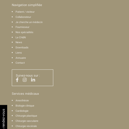
Navigation simplifiée
Patient / visiteur
Collaborateur
Je cherche un médecin
Fournisseur
Nos spécialités
Le CHdN
News
Downloads
Liens
Annuaire
Contact
Suivez-nous sur :
Services médicaux
Anesthésie
Biologie clinique
Demander un rendez-vous
Cardiologie
Chirurgie plastique
Chirurgie vasculaire
Chirurgie viscérale