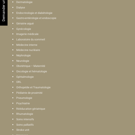
Dermatologie
Dialyse
Endocrinologie et diabétologie
Gastro-entérologie et endoscopie
Gériatrie aiguë
Gynécologie
Imagerie médicale
Laboratoire du sommeil
Médecine interne
Médecine nucléaire
Néphrologie
Neurologie
Obstétrique – Maternité
Oncologie et hématologie
Ophtalmologie
ORL
Orthopédie et Traumatologie
Pédiatrie de proximité
Pneumologie
Psychiatrie
Rééducation gériatrique
Rhumatologie
Soins intensifs
Soins palliatifs
Stroke unit