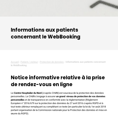
Informations aux patients
concernant le WebBooking
Accueil
›
Patient / visiteur
›
Protection de données
›
Informations aux patients concernant
le WebBooking
Notice informative relative à la prise
de rendez-vous en ligne
Le
Centre Hospitalier du Nord
(ci-après CHdN) est soucieux de la protection des données
personnelles. Le CHdN s’engage à assurer
un grand niveau de protection de vos données
personnelles
et de transparence en conformité avec la règlementation (Règlement
Européen n° 2016/679 sur la protection des données du 27 avril 2016 ci-après RGPD et à
tout texte ultérieur remplaçant ou complétant ce texte (en particulier la loi du 1er août 2018
portant organisation de la Commission nationale pour la Protection des données et mise en
œuvre du RGPD).