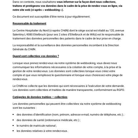
Dans ce contexte, nous souhaitons
vous informer sur la façon dont nous collectons,
traitons et protégeons vos données dans le cadre de la prise de rendez-vous en ligne, via
notre site web (ci-après « webbooking »).
Ce document est susceptible d’être remis à jour régulièrement.
Responsable du traitement
Le Centre Hospitalier du Nord (ci-après CHdN) dont le siège social est établi au 120, avenue
Salentiny L-9080 Ettelbruck (pour ses 2 sites d’Ettelbruck et de Wiltz) est le responsable de
traitement des données personnelles des patients dans le cadre de leur prise en charge.
La responsabilité et la surveillance des données personnelles incombent à la Direction
Générale du CHdN.
Quand sont collectées vos données ?
Lorsque vous prenez rendez-vous via notre système de webbooking, vous devez nous
communiquer les informations nécessaires à la création de votre compte, à la prise et la
gestion de votre rendez-vous. Les données sont collectées lorsque vous créez votre
compte et que vous remplissez le questionnaire et lorsque vous choisissez votre plage de
rendez-vous.
Le CHdN ne collecte que les données qui sont nécessaires à l’exécution de votre demande.
Les données sont collectées et traitées de manière transparente, conformément au RGPD.
Catégories de données traitées – collectées
Les données personnelles qui peuvent être collectées via notre système de webbooking
sont les suivantes :
des données d’identification (nom, prénom, adresse e-mail, numéro de téléphone, etc.) ;
des données de santé (ordonnance médicale, etc.) ;
le numéro de matricule national ;
les données relatives à votre rendez-vous.