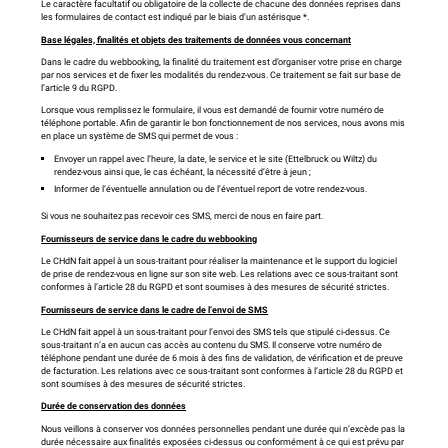
Le caractère facultatif ou obligatoire de la collecte de chacune des données reprises dans
les formulaires de contact est indiqué par le biais d’un astérisque *.
Base légales, finalités et objets des traitements de données vous concernant
Dans le cadre du webbooking, la finalité du traitement est d’organiser votre prise en charge
par nos services et de fixer les modalités du rendez-vous. Ce traitement se fait sur base de
l’article 9 du RGPD.
Lorsque vous remplissez le formulaire, il vous est demandé de fournir votre numéro de
téléphone portable. Afin de garantir le bon fonctionnement de nos services, nous avons mis
en place un système de SMS qui permet de vous :
Envoyer un rappel avec l’heure, la date, le service et le site (Ettelbruck ou Wiltz) du
rendez-vous ainsi que, le cas échéant, la nécessité d’être à jeun ;
Informer de l’éventuelle annulation ou de l’éventuel report de votre rendez-vous.
Si vous ne souhaitez pas recevoir ces SMS, merci de nous en faire part.
Fournisseurs de service dans le cadre du webbooking
Le CHdN fait appel à un sous-traitant pour réaliser la maintenance et le support du logiciel
de prise de rendez-vous en ligne sur son site web. Les relations avec ce sous-traitant sont
conformes à l’article 28 du RGPD et sont soumises à des mesures de sécurité strictes.
Fournisseurs de service dans le cadre de l’envoi de SMS
Le CHdN fait appel à un sous-traitant pour l’envoi des SMS tels que stipulé ci-dessus. Ce
sous-traitant n’a en aucun cas accès au contenu du SMS. Il conserve votre numéro de
téléphone pendant une durée de 6 mois à des fins de validation, de vérification et de preuve
de facturation. Les relations avec ce sous-traitant sont conformes à l’article 28 du RGPD et
sont soumises à des mesures de sécurité strictes.
Durée de conservation des données
Nous veillons à conserver vos données personnelles pendant une durée qui n’excède pas la
durée nécessaire aux finalités exposées ci-dessus ou conformément à ce qui est prévu par