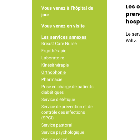
Les 
Vous venez à l’hôpital de
pren
jour
hospi
Vous venez en visite
Le serv
Les services annexes
Wiltz.
Breast Care Nurse
Ergothérapie
Laboratoire
Kinésithérapie
Orthophonie
Pharmacie
Prise en charge de patients
diabétiques
Service diététique
Service de prévention et de
contrôle des infections
(SPCI)
Service pastoral
Service psychologique
Service social