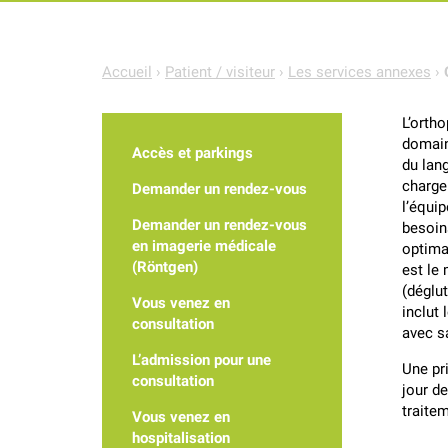
Accueil
›
Patient / visiteur
›
Les services annexes
›
L’orth
domain
Accès et parkings
du lang
charge
Demander un rendez-vous
l’équi
Demander un rendez-vous
besoin
en imagerie médicale
optima
(Röntgen)
est le 
(déglu
Vous venez en
inclut 
consultation
avec s
L’admission pour une
Une pr
consultation
jour de
traitem
Vous venez en
hospitalisation