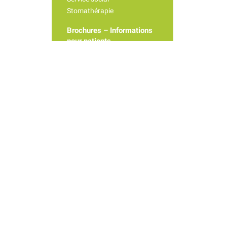
Stomathérapie
Brochures – Informations
pour patients
Accès dossier patient
Demande de résultats
d’imagerie médicale
Le règlement interne du
CHdN
Protection de données
Votre sécurité
Frais de séjour
Demande relative à la
facturation d’un médecin
ou à une information
médicale