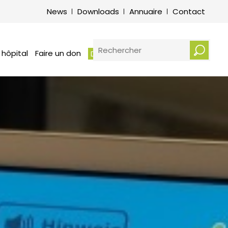
its et obligations des patients –
News
Downloads
Annuaire
Contact
vice de médiation hospitalière
otre écoute : Plaintes et
erciements
RECHERCHER
 hôpital
Faire un don
Demander un rendez-vous