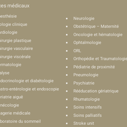
ces médicaux
esthésie
Neurologie
ologie clinique
Obstétrique – Maternité
rdiologie
Oncologie et hématologie
irurgie plastique
Ophtalmologie
irurgie vasculaire
ORL
irurgie viscérale
Orthopédie et Traumatologi
rmatologie
Pédiatrie de proximité
alyse
Pneumologie
docrinologie et diabétologie
Psychiatrie
stro-entérologie et endoscopie
Rééducation gériatrique
riatrie aiguë
Rhumatologie
nécologie
Soins intensifs
agerie médicale
Soins palliatifs
boratoire du sommeil
Stroke unit