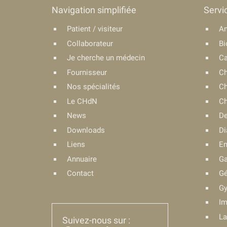
Navigation simplifiée
Servi
Patient / visiteur
An
Collaborateur
Bi
Je cherche un médecin
Ca
Fournisseur
Ch
Nos spécialités
Ch
Le CHdN
Ch
News
De
Downloads
Di
Liens
En
Annuaire
Ga
Contact
Gé
Gy
Im
La
Suivez-nous sur :