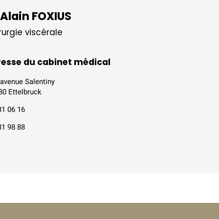
 Alain
FOXIUS
rurgie viscérale
esse du cabinet médical
 avenue Salentiny
80 Ettelbruck
81 06 16
81 98 88