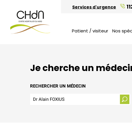
Chiffres clés et rapport annuel
Candidature spontanée
11
Services d'urgence
Vous venez en visite
Etudiants
Bénévolat
Patient / visiteur
Nos spéc
Je cherche un médeci
RECHERCHER UN MÉDECIN