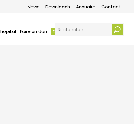
its et obligations des patients –
News
Downloads
Annuaire
Contact
vice de médiation hospitalière
otre écoute : Plaintes et
erciements
RECHERCHER
 hôpital
Faire un don
Demander un rendez-vous