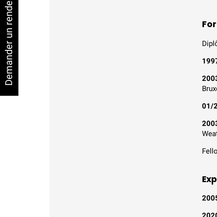
Demander un rendez-vous
Fo
Dipl
199
200
Brux
01/
200
Weat
Fell
Exp
200
202