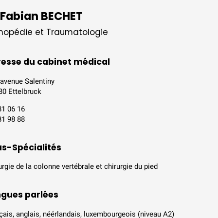
 Fabian
BECHET
hopédie et Traumatologie
esse du cabinet médical
 avenue Salentiny
80 Ettelbruck
81 06 16
81 98 88
s-Spécialités
urgie de la colonne vertébrale et chirurgie du pied
gues parlées
çais, anglais, néérlandais, luxembourgeois (niveau A2)