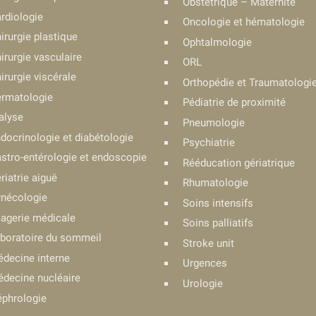
Obstétrique – Maternité
rdiologie
Oncologie et hématologie
irurgie plastique
Ophtalmologie
irurgie vasculaire
ORL
irurgie viscérale
Orthopédie et Traumatologi
rmatologie
Pédiatrie de proximité
alyse
Pneumologie
docrinologie et diabétologie
Psychiatrie
stro-entérologie et endoscopie
Rééducation gériatrique
riatrie aiguë
Rhumatologie
nécologie
Soins intensifs
agerie médicale
Soins palliatifs
boratoire du sommeil
Stroke unit
decine interne
Urgences
decine nucléaire
Urologie
phrologie