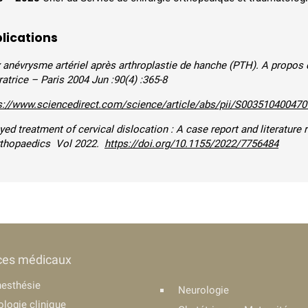
lications
 anévrysme artériel après arthroplastie de hanche (PTH). A propos 
ratrice – Paris 2004 Jun :90(4) :365-8
s://www.sciencedirect.com/science/article/abs/pii/S00351040047
yed treatment of cervical dislocation : A case report and literature 
rthopaedics Vol 2022.
https://doi.org/10.1155/2022/7756484
ces médicaux
esthésie
Neurologie
ologie clinique