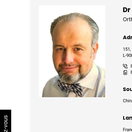
Dr
Ort
Adr
151,
L-90
Sou
Chir
Lan
Fran