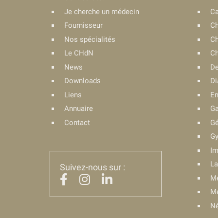
Je cherche un médecin
Ca
Fournisseur
Ch
Nos spécialités
Ch
Le CHdN
Ch
News
De
Downloads
Di
Liens
En
Annuaire
Ga
Contact
Gé
Gy
Im
La
Suivez-nous sur :
Mé
Mé
Né