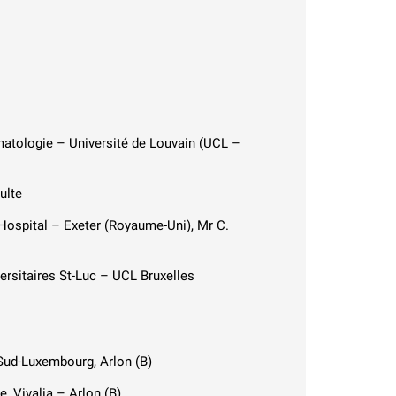
matologie – Université de Louvain (UCL –
ulte
Hospital – Exeter (Royaume-Uni), Mr C.
versitaires St-Luc – UCL Bruxelles
Sud-Luxembourg, Arlon (B)
, Vivalia – Arlon (B)