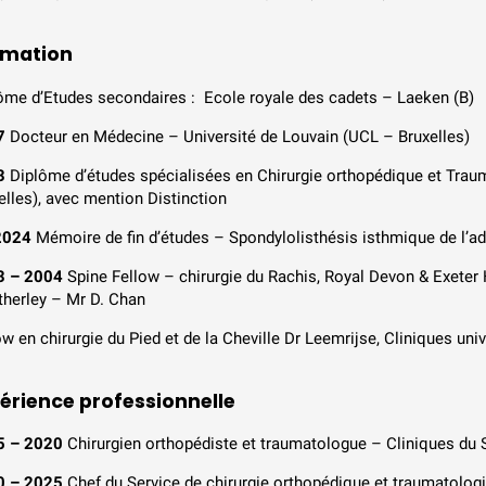
rmation
ôme d’Etudes secondaires : Ecole royale des cadets – Laeken (B)
7
Docteur en Médecine – Université de Louvain (UCL – Bruxelles)
3
Diplôme d’études spécialisées en Chirurgie orthopédique et Trau
elles), avec mention Distinction
2024
Mémoire de fin d’études – Spondylolisthésis isthmique de l’ad
3 – 2004
Spine Fellow – chirurgie du Rachis, Royal Devon & Exeter 
herley – Mr D. Chan
ow en chirurgie du Pied et de la Cheville Dr Leemrijse, Cliniques uni
érience professionnelle
5 – 2020
Chirurgien orthopédiste et traumatologue – Cliniques du 
0 – 2025
Chef du Service de chirurgie orthopédique et traumatologie