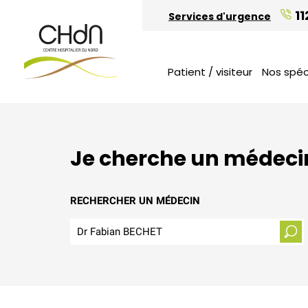
Chiffres clés et rapport annuel
Candidature spontanée
11
Services d'urgence
Vous venez en visite
Etudiants
Bénévolat
Patient / visiteur
Nos spéc
Je cherche un médeci
RECHERCHER UN MÉDECIN