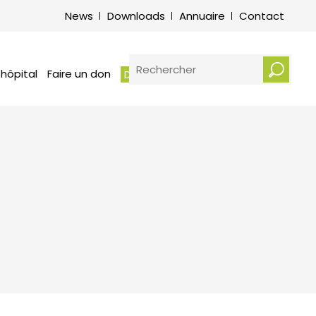
its et obligations des patients –
News
Downloads
Annuaire
Contact
vice de médiation hospitalière
otre écoute : Plaintes et
erciements
RECHERCHER
 hôpital
Faire un don
Demander un rendez-vous