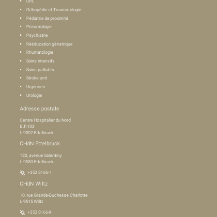
ORL
Orthopédie et Traumatologie
Pédiatrie de proximité
Pneumologie
Psychiatrie
Rééducation gériatrique
Rhumatologie
Soins intensifs
Soins palliatifs
Stroke unit
Urgences
Urologie
Adresse postale
Centre Hospitalier du Nord
B.P.103
L-9002 Ettelbruck
CHdN Ettelbruck
120, avenue Salentiny
L-9080 Ettelbruck
+352 8166-1
CHdN Wiltz
10, rue Grande-Duchesse Charlotte
L-9515 Wiltz
+352 8166-9