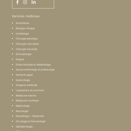
Services médicaux
Anesthésie
Biologie clinique
Cardiologie
Chirurgie plastique
Chirurgie vasculaire
Chirurgie viscérale
Dermatologie
Dialyse
Endocrinologie et diabétologie
Gastro-entérologie et endoscopie
Gériatrie aiguë
Gynécologie
Imagerie médicale
Laboratoire du sommeil
Médecine interne
Médecine nucléaire
Néphrologie
Neurologie
Obstétrique – Maternité
Oncologie et hématologie
Ophtalmologie