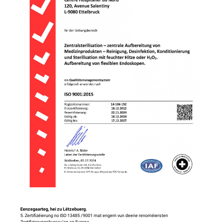
Eenzegaarteg, hei zu Lëtzebuerg.
5. Zertifizéierung no ISO 13485 /9001 mat engem vun deene renoméiersten
Zertifizierungsbureau’en an Europa.