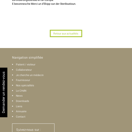
E besonnesche Merci un d’Ekipp vun der Sterilisatioun.
Retour aux actualités
Navigation simplifiée
Patient / visiteur
Collaborateur
Demander un rendez-vous
Je cherche un médecin
Fournisseur
Nos spécialités
Le CHdN
News
Downloads
Liens
Annuaire
Contact
Suivez-nous sur :