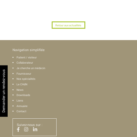
Retour aux actualités
Navigation simplifiée
Patient / visiteur
Collaborateur
Je cherche un médecin
Demander un rendez-vous
Fournisseur
Nos spécialités
Le CHdN
News
Downloads
Liens
Annuaire
Contact
Suivez-nous sur :