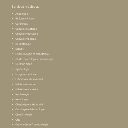
Services médicaux
Anesthésie
Biologie clinique
Cardiologie
Chirurgie plastique
Chirurgie vasculaire
Chirurgie viscérale
Dermatologie
Dialyse
Endocrinologie et diabétologie
Gastro-entérologie et endoscopie
Gériatrie aiguë
Gynécologie
Imagerie médicale
Laboratoire du sommeil
Médecine interne
Médecine nucléaire
Néphrologie
Neurologie
Obstétrique – Maternité
Oncologie et hématologie
Ophtalmologie
ORL
Orthopédie et Traumatologie