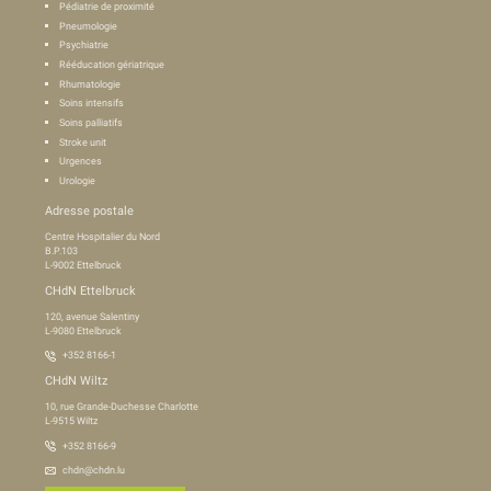
Pédiatrie de proximité
Pneumologie
Psychiatrie
Rééducation gériatrique
Rhumatologie
Soins intensifs
Soins palliatifs
Stroke unit
Urgences
Urologie
Adresse postale
Centre Hospitalier du Nord
B.P.103
L-9002 Ettelbruck
CHdN Ettelbruck
120, avenue Salentiny
L-9080 Ettelbruck
+352 8166-1
CHdN Wiltz
10, rue Grande-Duchesse Charlotte
L-9515 Wiltz
+352 8166-9
chdn@chdn.lu