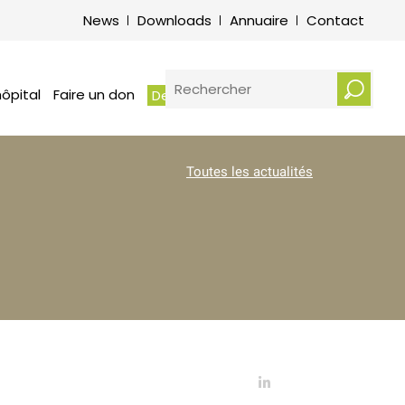
its et obligations des patients –
News
Downloads
Annuaire
Contact
vice de médiation hospitalière
otre écoute : Plaintes et
erciements
RECHERCHER
ôpital
Faire un don
Demander un rendez-vous
Toutes les actualités