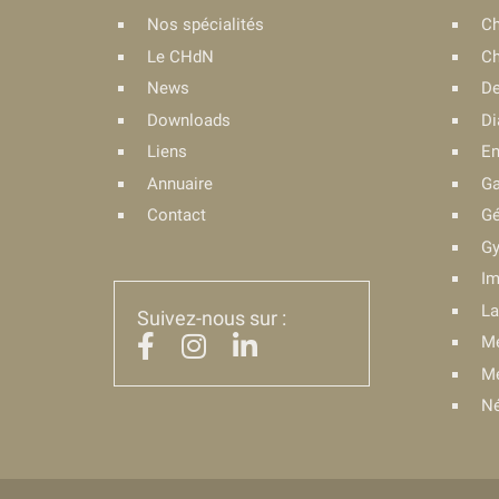
Nos spécialités
Ch
Le CHdN
Ch
News
De
Downloads
Di
Liens
En
Annuaire
Ga
Contact
Gé
Gy
Im
La
Suivez-nous sur :
Mé
Mé
Né