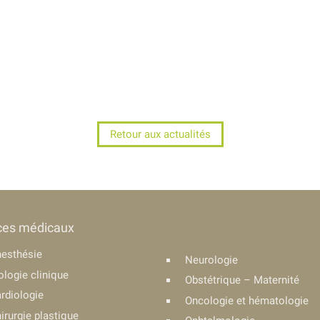
Retour aux actualités
ces médicaux
esthésie
Neurologie
ologie clinique
Obstétrique – Maternité
rdiologie
Oncologie et hématologie
irurgie plastique