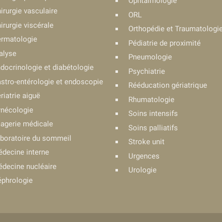
Ophtalmologie
irurgie vasculaire
ORL
irurgie viscérale
Orthopédie et Traumatologi
rmatologie
Pédiatrie de proximité
alyse
Pneumologie
docrinologie et diabétologie
Psychiatrie
stro-entérologie et endoscopie
Rééducation gériatrique
riatrie aiguë
Rhumatologie
nécologie
Soins intensifs
agerie médicale
Soins palliatifs
boratoire du sommeil
Stroke unit
decine interne
Urgences
decine nucléaire
Urologie
phrologie