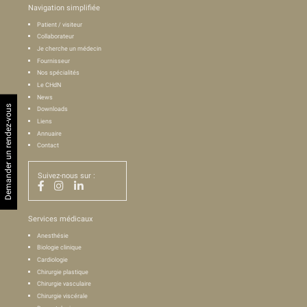
Navigation simplifiée
Patient / visiteur
Collaborateur
Je cherche un médecin
Fournisseur
Nos spécialités
Le CHdN
News
Demander un rendez-vous
Downloads
Liens
Annuaire
Contact
Suivez-nous sur :
Services médicaux
Anesthésie
Biologie clinique
Cardiologie
Chirurgie plastique
Chirurgie vasculaire
Chirurgie viscérale