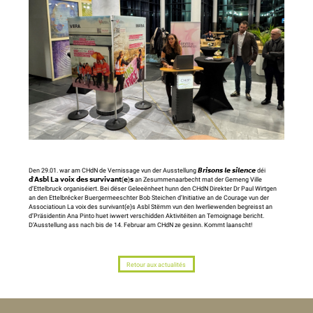
Den 29.01. war am CHdN de Vernissage vun der Ausstellung 𝘽𝙧𝙞𝙨𝙤𝙣𝙨 𝙡𝙚 𝙨𝙞𝙡𝙚𝙣𝙘𝙚 déi
𝗱’𝗔𝘀𝗯𝗹 𝗟𝗮 𝘃𝗼𝗶𝘅 𝗱𝗲𝘀 𝘀𝘂𝗿𝘃𝗶𝘃𝗮𝗻𝘁(𝗲)𝘀 an Zesummenaarbecht mat der Gemeng Ville
d’Ettelbruck organiséiert. Bei dëser Geleeënheet hunn den CHdN Direkter Dr Paul Wirtgen
an den Ettelbrécker Buergermeeschter Bob Steichen d’Initiative an de Courage vun der
Associatioun La voix des survivant(e)s Asbl Stëmm vun den Iwerliewenden begreisst an
d’Präsidentin Ana Pinto huet iwwert verschidden Aktivitéiten an Temoignage bericht.
D’Ausstellung ass nach bis de 14. Februar am CHdN ze gesinn. Kommt laanscht!
Retour aux actualités