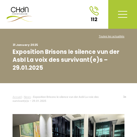
112
Toutes les actualités
31 January 2025
Exposition Brisons le silence vun der
Asbl La voix des survivant(e)s –
29.01.2025
Accueil
›
News
›
Exposition Brisons le silence vun der Asbl La voix des
survivant(e)s – 29.01.2025