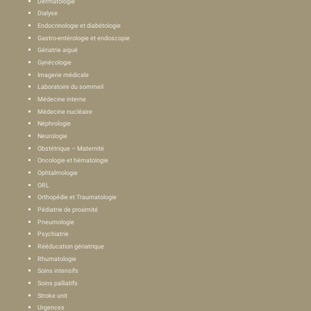
Dermatologie
Dialyse
Endocrinologie et diabétologie
Gastro-entérologie et endoscopie
Gériatrie aiguë
Gynécologie
Imagerie médicale
Laboratoire du sommeil
Médecine interne
Médecine nucléaire
Néphrologie
Neurologie
Obstétrique – Maternité
Oncologie et hématologie
Ophtalmologie
ORL
Orthopédie et Traumatologie
Pédiatrie de proximité
Pneumologie
Psychiatrie
Rééducation gériatrique
Rhumatologie
Soins intensifs
Soins palliatifs
Stroke unit
Urgences