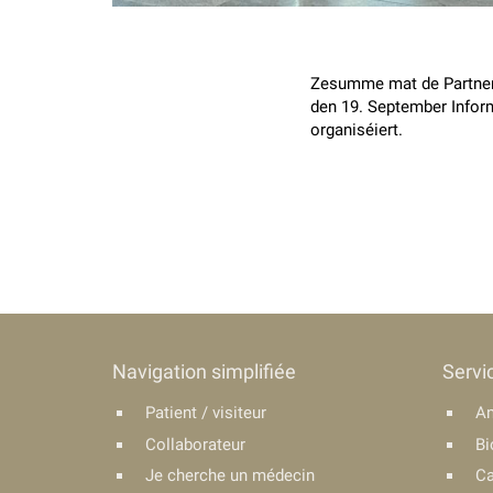
Zesumme mat de Partner 
den 19. September Infor
organiséiert.
Navigation simplifiée
Servi
Patient / visiteur
An
Collaborateur
Bi
Je cherche un médecin
Ca