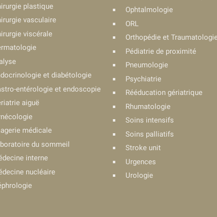
irurgie plastique
Ophtalmologie
irurgie vasculaire
ORL
irurgie viscérale
Orthopédie et Traumatologi
rmatologie
Pédiatrie de proximité
alyse
Pneumologie
docrinologie et diabétologie
Psychiatrie
stro-entérologie et endoscopie
Rééducation gériatrique
riatrie aiguë
Rhumatologie
nécologie
Soins intensifs
agerie médicale
Soins palliatifs
boratoire du sommeil
Stroke unit
decine interne
Urgences
decine nucléaire
Urologie
phrologie