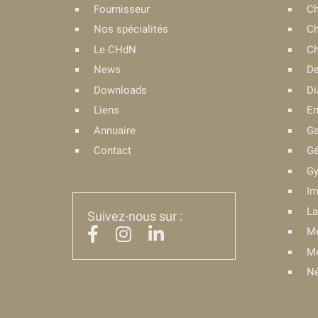
Fournisseur
Ch
Nos spécialités
Ch
Le CHdN
Ch
News
De
Downloads
Di
Liens
En
Annuaire
Ga
Contact
Gé
Gy
Im
La
Suivez-nous sur :
Mé
Mé
Né