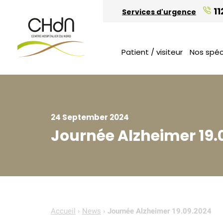
Chiffres clés et rapport annuel
Candidature spontanée
11
Services d'urgence
Vous venez en visite
Etudiants
Bénévolat
Patient / visiteur
Nos spéc
24 September 2024
Journée Alzheimer 19.
Accueil
›
News
›
Journée Alzheimer 19.09.2024