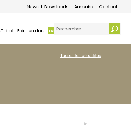
its et obligations des patients –
News
Downloads
Annuaire
Contact
vice de médiation hospitalière
otre écoute : Plaintes et
erciements
RECHERCHER
ôpital
Faire un don
Demander un rendez-vous
Toutes les actualités