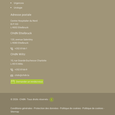
Urgences
Urologie
Adresse postale
Centre Hospitalier du Nord
B.P.103
L-9002 Ettelbruck
CHdN Ettelbruck
120, avenue Salentiny
L-9080 Ettelbruck
+352 8166-1
CHdN Wiltz
10, rue Grande-Duchesse Charlotte
L-9515 Wiltz
+352 8166-9
chdn@chdn.lu
Demander un rendez-vous
© 2026 -
CHdN
- Tous droits réservés -
Conditions générales
-
Protection des données
-
Politique de cookies
-
Politique de cookies
-
Sitemap