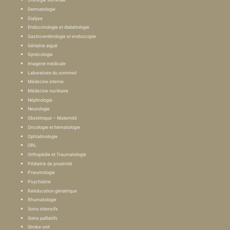
Dermatologie
Dialyse
Endocrinologie et diabétologie
Gastro-entérologie et endoscopie
Gériatrie aiguë
Gynécologie
Imagerie médicale
Laboratoire du sommeil
Médecine interne
Médecine nucléaire
Néphrologie
Neurologie
Obstétrique – Maternité
Oncologie et hématologie
Ophtalmologie
ORL
Orthopédie et Traumatologie
Pédiatrie de proximité
Pneumologie
Psychiatrie
Rééducation gériatrique
Rhumatologie
Soins intensifs
Soins palliatifs
Stroke unit