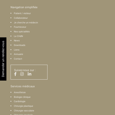
Navigation simplifiée
Patient / visiteur
Collaborateur
Je cherche un médecin
Fournisseur
Nos spécialités
Le CHdN
News
Demander un rendez-vous
Downloads
Liens
Annuaire
Contact
Suivez-nous sur :
Services médicaux
Anesthésie
Biologie clinique
Cardiologie
Chirurgie plastique
Chirurgie vasculaire
Chirurgie viscérale