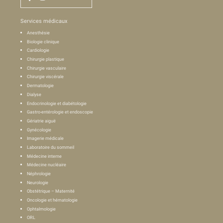
Services médicaux
Anesthésie
Biologie clinique
Cardiologie
Chirurgie plastique
Chirurgie vasculaire
Chirurgie viscérale
Dermatologie
Dialyse
Endocrinologie et diabétologie
Gastro-entérologie et endoscopie
Gériatrie aiguë
Gynécologie
Imagerie médicale
Laboratoire du sommeil
Médecine interne
Médecine nucléaire
Néphrologie
Neurologie
Obstétrique – Maternité
Oncologie et hématologie
Ophtalmologie
ORL