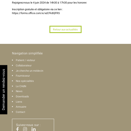
Rejoignez-nous le 4 juin 2024 de 14h30 à 17h30 pour les honorer.
Inscription gratuite et obligatoire via ce lien :
https://forms.office.com/e/xzCFk8QFRS
Retour aux actualités
Navigation simplifiée
Patient / visiteur
Collaborateur
Demander un rendez-vous
Je cherche un médecin
Fournisseur
Nos spécialités
Le CHdN
News
Downloads
Liens
Annuaire
Contact
Suivez-nous sur :