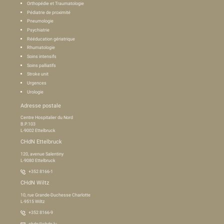
Orthopédie et Traumatologie
Pédiatrie de proximité
Pneumologie
Psychiatrie
Rééducation gériatrique
Rhumatologie
Soins intensifs
Soins palliatifs
Stroke unit
Urgences
Urologie
Adresse postale
Centre Hospitalier du Nord
B.P.103
L-9002 Ettelbruck
CHdN Ettelbruck
120, avenue Salentiny
L-9080 Ettelbruck
+352 8166-1
CHdN Wiltz
10, rue Grande-Duchesse Charlotte
L-9515 Wiltz
+352 8166-9
chdn@chdn.lu