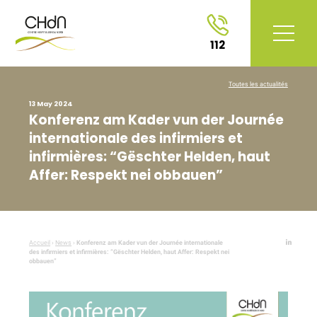
112
Toutes les actualités
13 May 2024
Konferenz am Kader vun der Journée
internationale des infirmiers et
infirmières: “Gëschter Helden, haut
Affer: Respekt nei obbauen”
Accueil
›
News
›
Konferenz am Kader vun der Journée internationale
des infirmiers et infirmières: “Gëschter Helden, haut Affer: Respekt nei
obbauen”