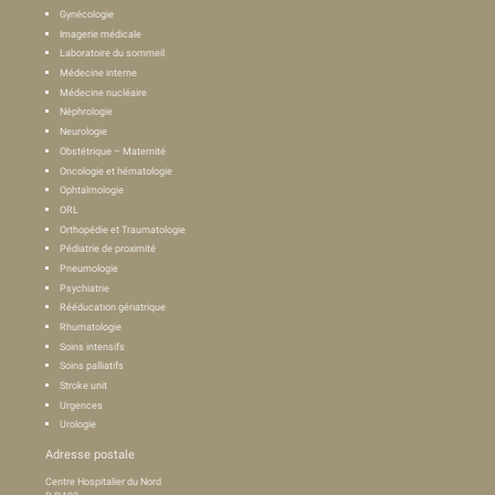
Gynécologie
Imagerie médicale
Laboratoire du sommeil
Médecine interne
Médecine nucléaire
Néphrologie
Neurologie
Obstétrique – Maternité
Oncologie et hématologie
Ophtalmologie
ORL
Orthopédie et Traumatologie
Pédiatrie de proximité
Pneumologie
Psychiatrie
Rééducation gériatrique
Rhumatologie
Soins intensifs
Soins palliatifs
Stroke unit
Urgences
Urologie
Adresse postale
Centre Hospitalier du Nord