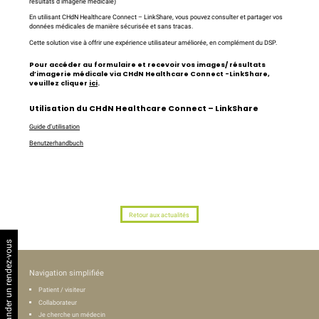
résultats d’imagerie médicale)
En utilisant CHdN Healthcare Connect – LinkShare, vous pouvez consulter et partager vos
données médicales de manière sécurisée et sans tracas.
Cette solution vise à offrir une expérience utilisateur améliorée, en complément du DSP.
Pour accéder au formulaire et recevoir vos images/ résultats
d’imagerie médicale via CHdN Healthcare Connect -LinkShare,
veuillez cliquer
ici
.
Utilisation du CHdN Healthcare Connect – LinkShare
Guide d’utilisation
Benutzerhandbuch
Retour aux actualités
Demander un rendez-vous
Navigation simplifiée
Patient / visiteur
Collaborateur
Je cherche un médecin