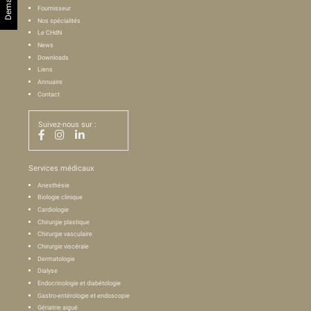
Fournisseur
Nos spécialités
Le CHdN
News
Downloads
Liens
Annuaire
Contact
Suivez-nous sur :
Services médicaux
Anesthésie
Biologie clinique
Cardiologie
Chirurgie plastique
Chirurgie vasculaire
Chirurgie viscérale
Dermatologie
Dialyse
Endocrinologie et diabétologie
Gastro-entérologie et endoscopie
Gériatrie aiguë