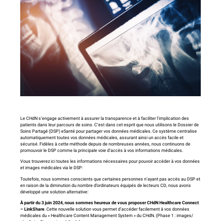
Le CHdN s’engage activement à assurer la transparence et à faciliter l’implication des
patients dans leur parcours de soins. C’est dans cet esprit que nous utilisons le Dossier de
Soins Partagé (DSP) eSanté pour partager vos données médicales. Ce système centralise
automatiquement toutes vos données médicales, assurant ainsi un accès facile et
sécurisé. Fidèles à cette méthode depuis de nombreuses années, nous continuons de
promouvoir le DSP comme la principale voie d’accès à vos informations médicales.
Vous trouverez ici toutes les informations nécessaires pour pouvoir accéder à vos données
et images médicales via le DSP:
Toutefois, nous sommes conscients que certaines personnes n’ayant pas accès au DSP et
en raison de la diminution du nombre d’ordinateurs équipés de lecteurs CD, nous avons
développé une solution alternative:
À partir du 3 juin 2024, nous sommes heureux de vous proposer CHdN Healthcare Connect
– LinkShare
. Cette nouvelle solution vous permet d’accéder facilement à vos données
médicales du « Healthcare Content Management System » du CHdN. (Phase 1 : images/