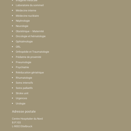
Imagerie médicale
Laboratoire du sommeil
Médecine interne
Médecine nucléaire
Néphrologie
Neurologie
Obstétrique – Maternité
Oncologie et hématologie
Ophtalmologie
ORL
Orthopédie et Traumatologie
Pédiatrie de proximité
Pneumologie
Psychiatrie
Rééducation gériatrique
Rhumatologie
Soins intensifs
Soins palliatifs
Stroke unit
Urgences
Urologie
Adresse postale
Centre Hospitalier du Nord
B.P.103
L-9002 Ettelbruck