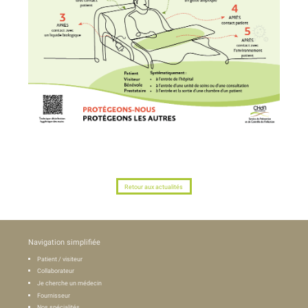
Retour aux actualités
Navigation simplifiée
Patient / visiteur
Collaborateur
Je cherche un médecin
Fournisseur
Nos spécialités