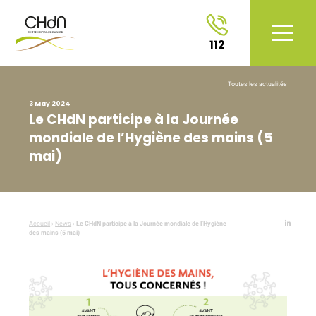
112
Toutes les actualités
3 May 2024
Le CHdN participe à la Journée
mondiale de l’Hygiène des mains (5
mai)
Accueil
›
News
›
Le CHdN participe à la Journée mondiale de l’Hygiène
des mains (5 mai)