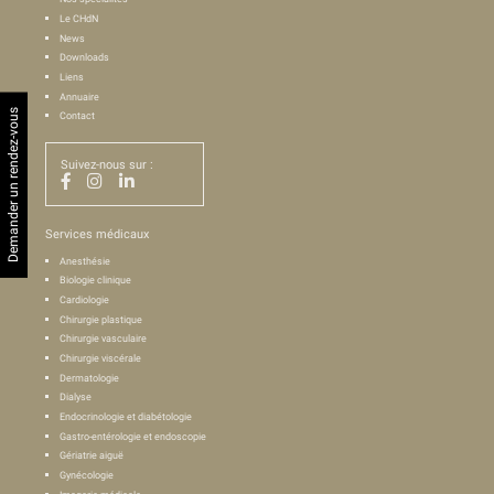
Le CHdN
News
Downloads
Liens
Annuaire
Demander un rendez-vous
Contact
Suivez-nous sur :
Services médicaux
Anesthésie
Biologie clinique
Cardiologie
Chirurgie plastique
Chirurgie vasculaire
Chirurgie viscérale
Dermatologie
Dialyse
Endocrinologie et diabétologie
Gastro-entérologie et endoscopie
Gériatrie aiguë
Gynécologie